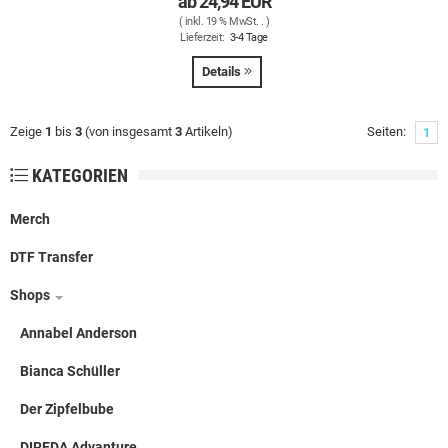
ab
24,94 EUR
( inkl. 19 % MwSt. .
)
Lieferzeit:
3-4 Tage
Details
Zeige
1
bis
3
(von insgesamt
3
Artikeln)
Seiten:
1
KATEGORIEN
Merch
DTF Transfer
Shops
Annabel Anderson
Bianca Schüller
Der Zipfelbube
DIREDA Advanture