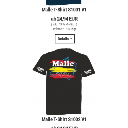
Malle T-Shirt S1001 V1
ab
24,94 EUR
( inkl. 19 % MwSt. .
)
Lieferzeit:
3-4 Tage
Details
Malle T-Shirt S1002 V1